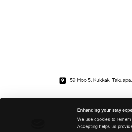
59 Moo 5, Kukkak, Takuapa,
RAMADA
ZIMMER &
Enhancing your stay expe
We use cookies to rememb
DATENSCHUTZRICHTLINIE
RE
Accepting helps us provid
AUSSTATTUNG
GA