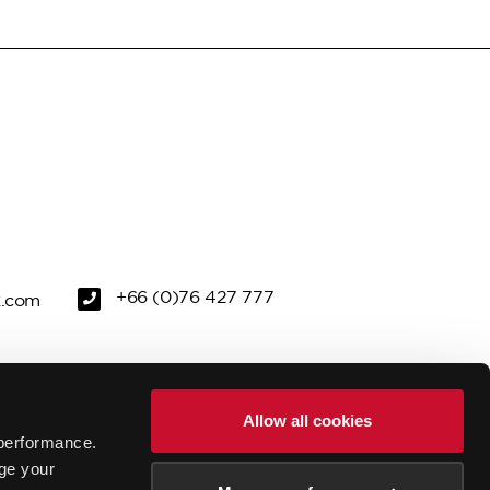
+66 (0)76 427 777
k.com
ZU ERKUNDEN
GRÜN
Allow all cookies
performance.
TAGUNGEN UND VERANSTALTUNGEN
ge your
R RUNDGANG
FAQS