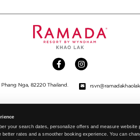
 Phang Nga, 82220 Thailand.
rsvn@ramadakhaola
 VILLEN
ANGEBOTE
INTERESSANTES 
rience
er your search dates, personalize offers and measure website 
STAURANTS
SPA
HOCHZEITEN
e better rates and a smoother booking experience. You can chan
LERIE
KONTAKTIERE UNS
VIRTUELLE