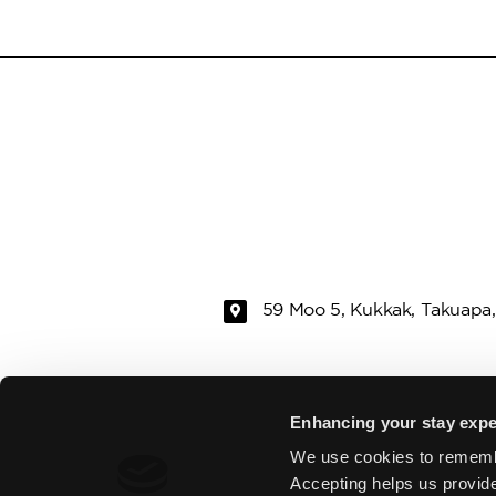
59 Moo 5, Kukkak, Takuapa,
RAMADA
ZIMMER &
Enhancing your stay expe
We use cookies to rememb
DATENSCHUTZRICHTLINIE
RE
Accepting helps us provid