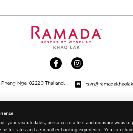
 Phang Nga, 82220 Thailand.
rsvn@ramadakhaola
 VILLEN
ANGEBOTE
INTERESSANTES 
rience
er your search dates, personalize offers and measure website 
STAURANTS
SPA
HOCHZEITEN
e better rates and a smoother booking experience. You can chan